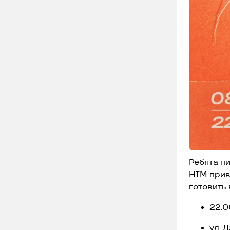
Ребята пи
HIM прив
готовить
22:0
ул. 