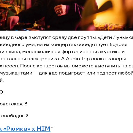
ницу в баре выступят сразу две группы. «Дети Луны» 
вободного ума, на их концертах соседствует бодрая
тивщина, меланхоличная фортепианная акустика и
ентальная электроника. А Audio Trip споют каверы
х песен. После концертов вы сможете выступить на с
 музыкантами — для вас подыграет или подпоет любо
й.
0
Советская, 3
 свободный
а «Рюмка» х HIM
*