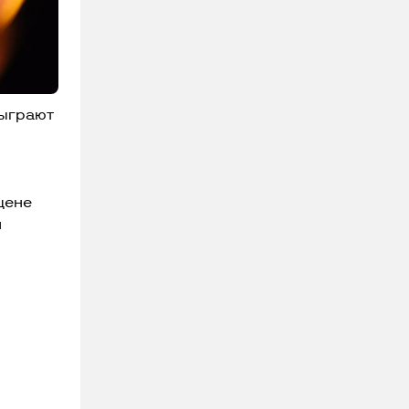
сыграют
цене
й