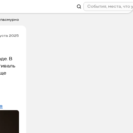
C
пасмурно
густа 2025
де. В
тиваль
еще
»