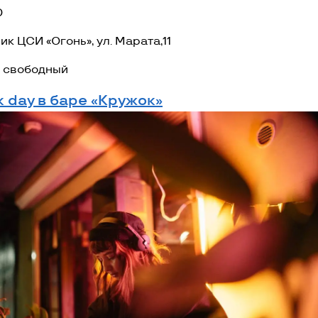
0
ик ЦСИ «Огонь», ул. Марата,11
 свободный
ik day в баре «Кружок»