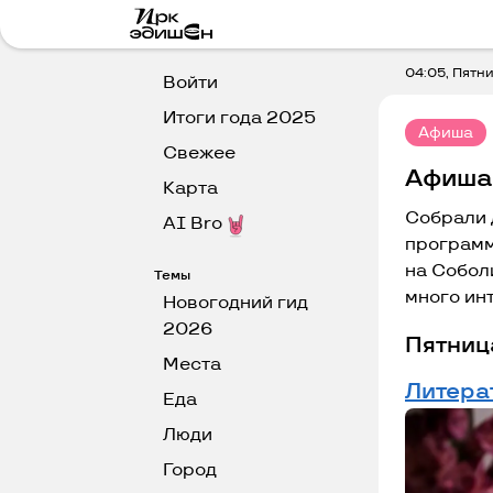
04:05, Пятни
Войти
Итоги года 2025
Афиша
Свежее
Афиша 
Карта
Собрали 
AI Bro
программ
на Соболи
Темы
много ин
Новогодний гид
2026
Пятница
Места
Литера
Еда
Люди
Город