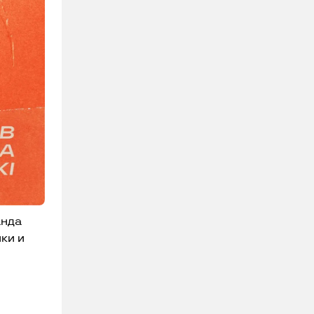
анда
ки и