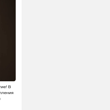
тие! В
упления
и