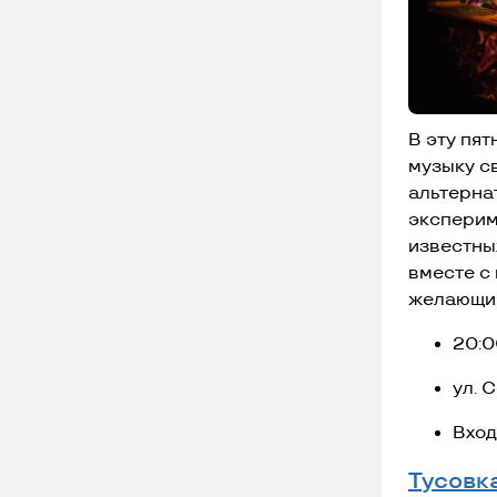
В эту пят
музыку с
альтерна
эксперим
известны
вместе с
желающи
20:0
ул. 
Вход
Тусовк