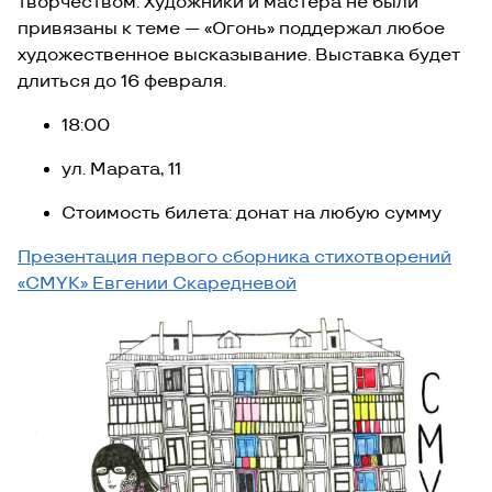
творчеством. Художники и мастера не были
привязаны к теме — «Огонь» поддержал любое
художественное высказывание. Выставка будет
длиться до 16 февраля.
18:00
ул. Марата, 11
Стоимость билета: донат на любую сумму
Презентация первого сборника стихотворений
«CMYK» Евгении Скаредневой