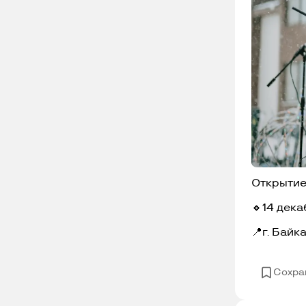
Открытие
🔸14 дека
📍г. Байк
Сохра