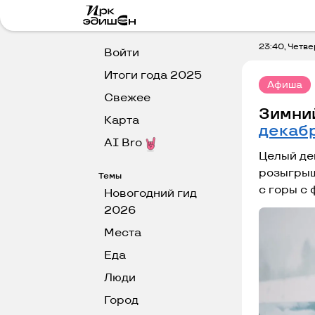
23:40, Четве
Войти
Итоги года 2025
Афиша
Свежее
Зимний
Карта
декаб
AI Bro
Целый де
розыгрыш
Темы
с горы с
Новогодний гид
2026
Места
Еда
Люди
Город