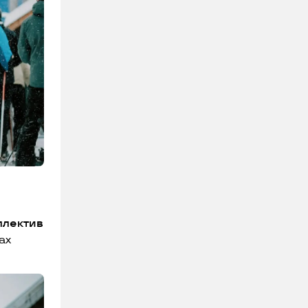
ллектив
ах