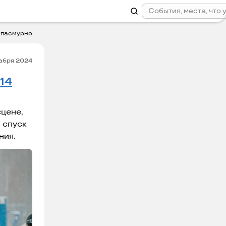
C
пасмурно
абря 2024
14
сцене,
 спуск
ния.