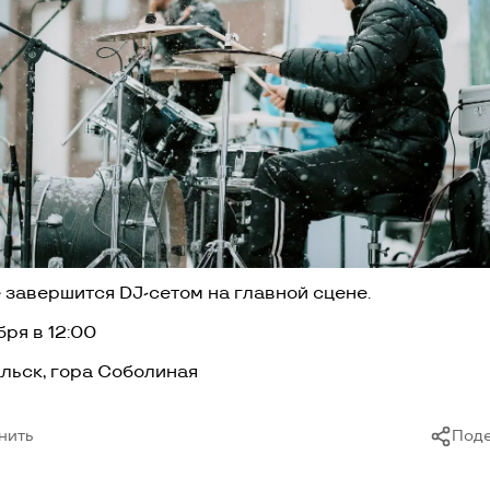
 завершится DJ-сетом на главной сцене.
бря в 12:00
альск, гора Соболиная
нить
Поде