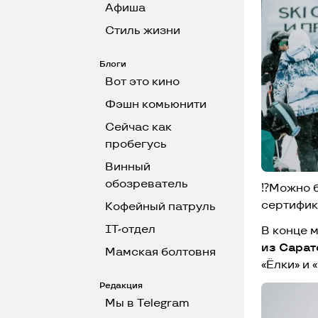
Афиша
Стиль жизни
Блоги
Вот это кино
Фэшн комьюнити
Сейчас как
пробегусь
Винный
обозреватель
⁉️Можно б
сертифик
Кофейный патруль
IT-отдел
В конце 
из Сарат
Мамская болтовня
«Ёлки» и 
Редакция
Мы в Telegram