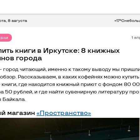
ота, 8 августа
+17°C
неболь
изни
1 а
пить книги в Иркутске: 8 книжных
инов города
— город читающий, именно к такому выводу мы пришли
 обзор. Рассказываем, в каких кофейнях можно купить
 книги, где находится книжный приют с фондом 80 0
за 50 рублей, и где найти сувенирную литературу про
ы Байкала.
й магазин
«Пространство»