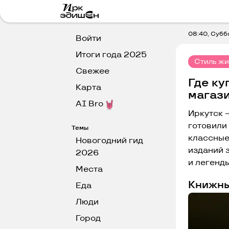
08:40, Субб
Войти
Итоги года 2025
Стиль ж
Свежее
Где ку
Карта
магаз
AI Bro
Иркутск 
готовили
Темы
классные
Новогодний гид
изданий 
2026
и легенд
Места
Книжны
Еда
Люди
Город