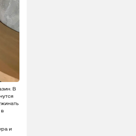
зин. В
нутся
ужинать
 в
ура и