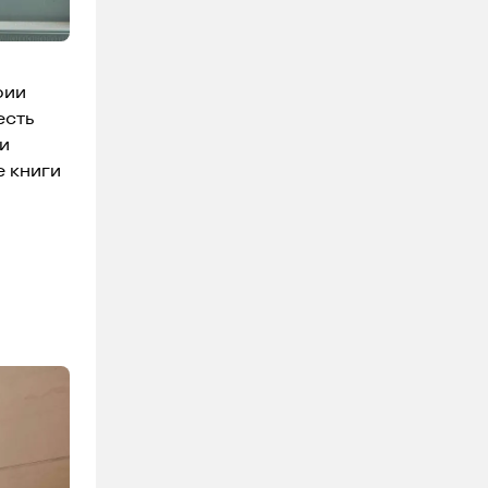
рии
есть
и
е книги