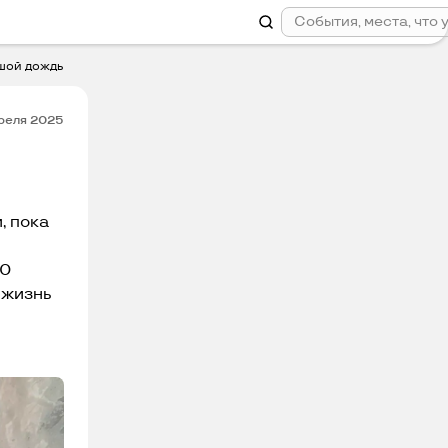
шой дождь
преля 2025
, пока
00
 жизнь