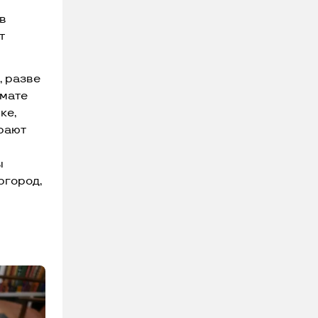
 в
т
, разве
рмате
ке,
ирают
ы
ргород,