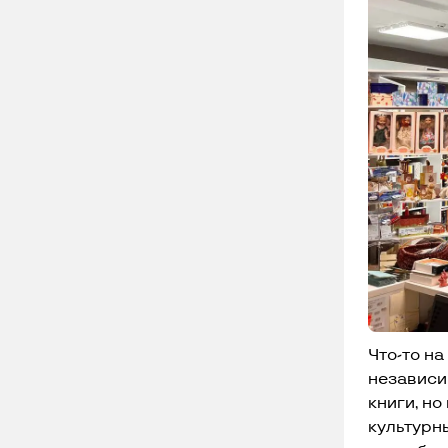
Что-то н
независи
книги, но
культурн