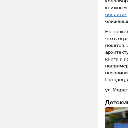
коллабор
книжным м
соцсетях
ближайши
На полка
что в ог
покетов. 
архитект
книги и и
например
независи
Городец,
ул. Марат
Детски