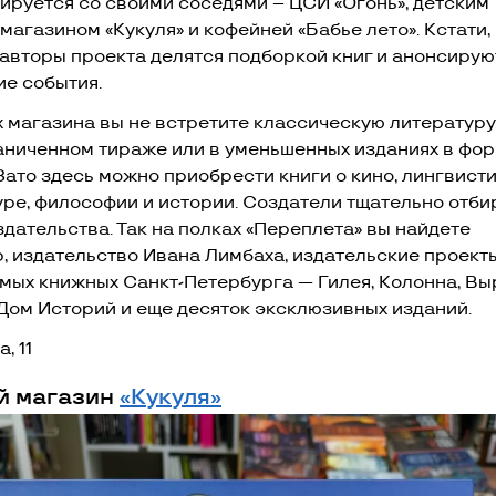
ируется со своими соседями – ЦСИ «Огонь», детским
агазином «Кукуля» и кофейней «Бабье лето». Кстати,
авторы проекта делятся подборкой книг и анонсирую
е события.
х магазина вы не встретите классическую литературу
раниченном тираже или в уменьшенных изданиях в фо
Зато здесь можно приобрести книги о кино, лингвисти
уре, философии и истории. Создатели тщательно отб
здательства. Так на полках «Переплета» вы найдете
, издательство Ивана Лимбаха, издательские проект
мых книжных Санкт-Петербурга — Гилея, Колонна, Вы
 Дом Историй и еще десяток эксклюзивных изданий.
а, 11
й магазин
«Кукуля»