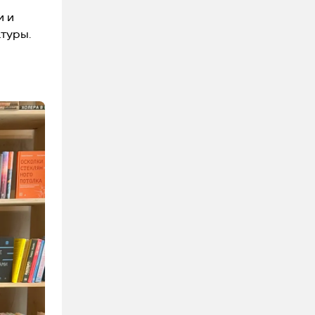
и и
атуры.