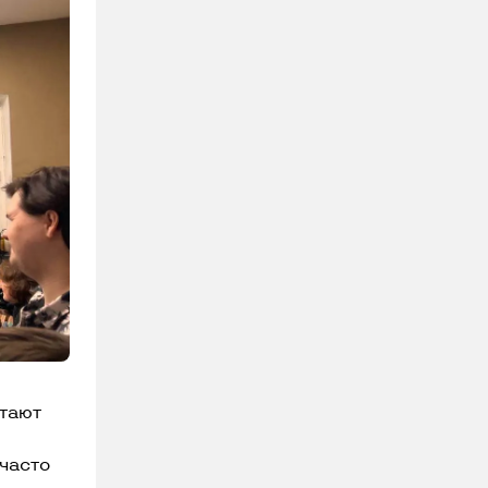
ь
итают
 часто