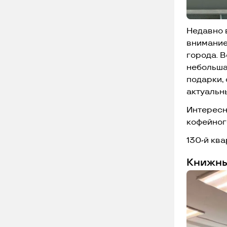
Недавно 
внимание
города. В
небольша
подарки,
актуальн
Интересн
кофейног
130-й ква
Книжны