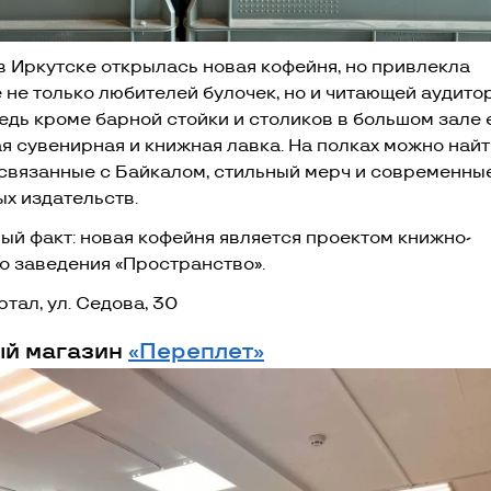
в Иркутске открылась новая кофейня, но привлекла
 не только любителей булочек, но и читающей аудито
едь кроме барной стойки и столиков в большом зале 
я сувенирная и книжная лавка. На полках можно найт
 связанные с Байкалом, стильный мерч и современны
ых издательств.
ый факт: новая кофейня является проектом книжно-
о заведения «Пространство».
ртал, ул. Седова, 30
й магазин
«Переплет»