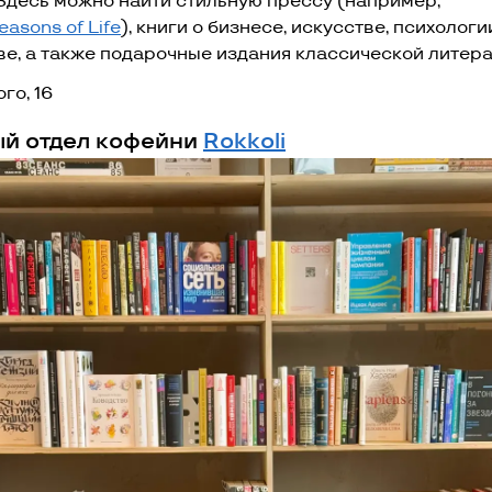
 Здесь можно найти стильную прессу (например,
easons of Life
), книги о бизнесе, искусстве, психологи
ве, а также подарочные издания классической литер
го, 16
й отдел кофейни
Rokkoli