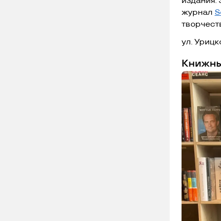
издания.
журнал
S
творчест
ул. Урицко
Книжны