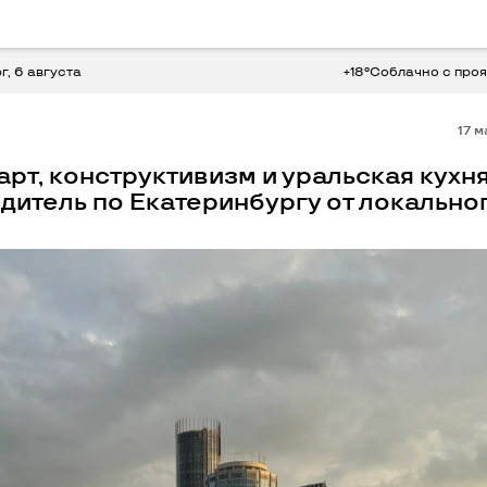
рг, 6 августа
+18°C
облачно с про
17 
арт, конструктивизм и уральская кухня
дитель по Екатеринбургу от локально