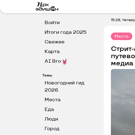
15:28, Четве
Войти
Итоги года 2025
Места
Свежее
Стрит-
Карта
путево
AI Bro
медиа
Темы
Новогодний гид
2026
Места
Еда
Люди
Город