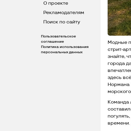
О проекте
Рекламодателям
Поиск по сайту
Пользовательское
соглашение
Модные п
Политика использования
стрит-ар
персональных данных
знайте, ч
города д
впечатле
здесь вс
Нормана 
морского
Команда 
составил
погулять,
времени.