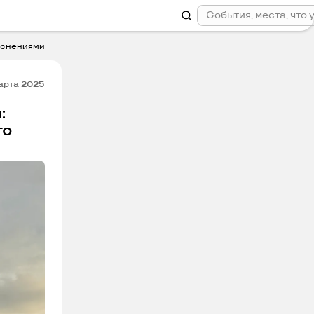
яснениями
марта 2025
:
го