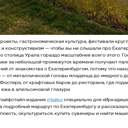
роекты, гастрономическая культура, фестивали кругл
т и конструктивизм — чтобы вы ни слышали про Екате
то столица Урала гораздо масштабнее всего этого. Го
аже за небольшой промежуток времени получают пал
ний от знакомства с Екатеринбургом, потому что нахо
ё — от металлической головы младенца до «медного д
Фостера, от крафтовых баров до ресторана, где пода
 ежа в апельсиновой глазури.
лайфстайл-издания
«Чойс»
специально для «Иркэдиш
а подробный маршрут по Екатеринбургу и рассказала
 поесть, окультуриться, купить сувениры и найти маш