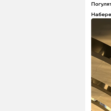
Погуля
Набер