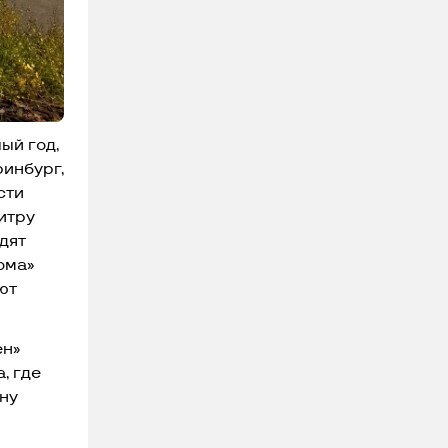
ый год,
ринбург,
сти
итру
дят
ома»
ют
ен»
, где
ину