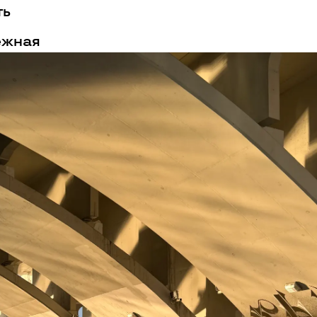
ть
ежная